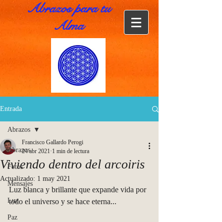
Abrazos para tu
Alma
Entrada
Abrazos
Francisco Gallardo Perogi
Abrazos
24 abr 2021
1 min de lectura
Viviendo dentro del arcoiris
Fotos
Actualizado:
1 may 2021
Mensajes
Luz blanca y brillante que expande vida por 
Luz
todo el universo y se hace eterna...
Paz