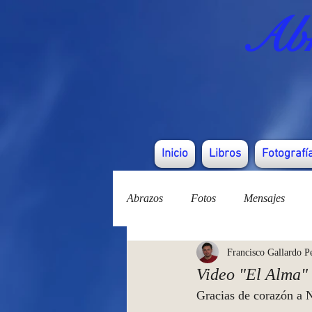
Abr
Inicio
Libros
Fotografí
Abrazos
Fotos
Mensajes
Francisco Gallardo P
Video "El Alma"
Gracias de corazón a N