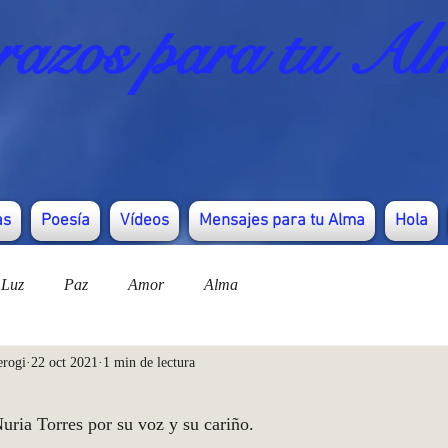
azos para tu Al
as
Poesía
Vídeos
Mensajes para tu Alma
Hola
Luz
Paz
Amor
Alma
erogi
22 oct 2021
1 min de lectura
uria Torres por su voz y su cariño. 