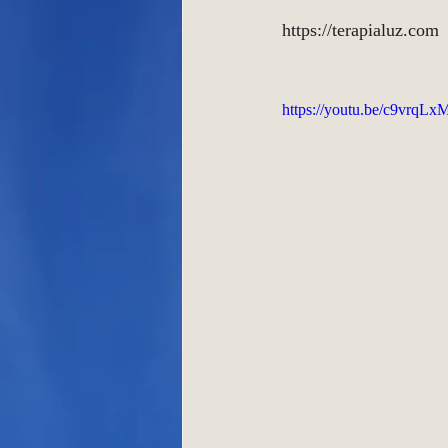
https://terapialuz.com 
https://youtu.be/c9vrqLx