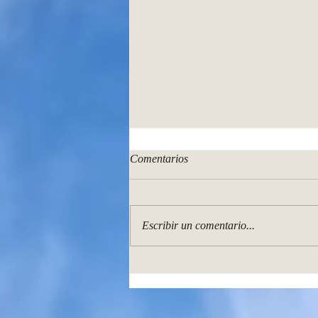
Comentarios
Escribir un comentario...
Luces del amanecer. Mi nuevo
libro