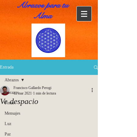
Abrazos para tu
Alma
Entrada
Abrazos
Francisco Gallardo Perogi
Abrazos
12 mar 2021
1 min de lectura
Ve despacio
Fotos
Mensajes
Luz
Paz