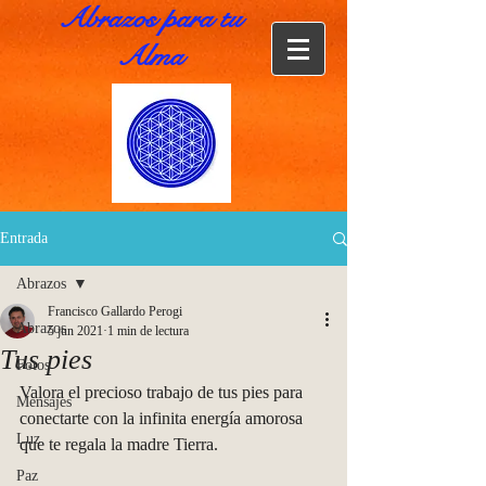
Abrazos para tu
Alma
Entrada
Abrazos
Francisco Gallardo Perogi
Abrazos
5 jun 2021
1 min de lectura
Tus pies
Fotos
Valora el precioso trabajo de tus pies para 
Mensajes
conectarte con la infinita energía amorosa 
Luz
que te regala la madre Tierra.
Paz