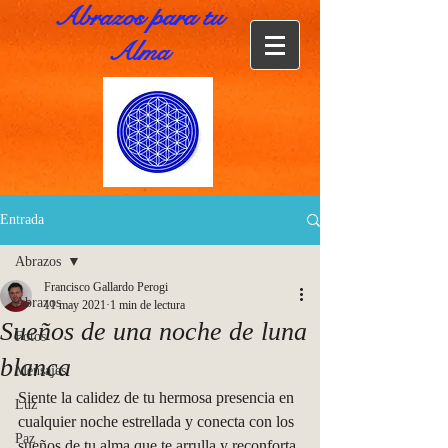
Abrazos para tu
Alma
Entrada
Abrazos
Francisco Gallardo Perogi
Abrazos
11 may 2021
1 min de lectura
Sueños de una noche de luna
Fotos
blanca
Mensajes
Siente la calidez de tu hermosa presencia en 
Luz
cualquier noche estrellada y conecta con los 
Paz
sueños de tu alma que te arrulla y reconforta 