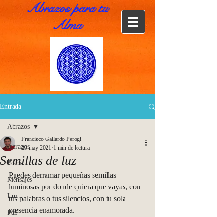
Abrazos para tu
Alma
Entrada
Abrazos
Francisco Gallardo Perogi
Abrazos
29 may 2021
1 min de lectura
Semillas de luz
Fotos
Puedes derramar pequeñas semillas 
Mensajes
luminosas por donde quiera que vayas, con 
Luz
tus palabras o tus silencios, con tu sola 
presencia enamorada. 
Paz