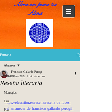
Abrazos para tu
Alma
Entrada
Abrazos
Francisco Gallardo Perogi
Abrazos
20 ene 2022
1 min de lectura
Reseña literaria
Fotos
Mensajes
Luz
https://elescritor.es/resena/resena-de-luces-
del-amanecer-de-francisco-gallardo-perogil-
Paz