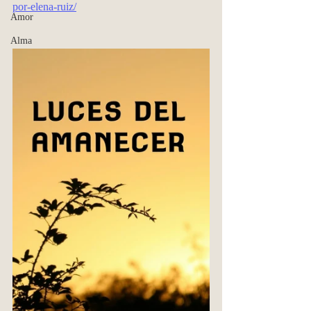
por-elena-ruiz/
Amor
Alma