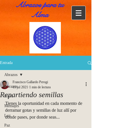
Abrazos para tu
Alma
Entrada
Abrazos
Francisco Gallardo Perogi
Abrazos
15 jul 2021
1 min de lectura
Repartiendo semillas
Fotos
Tienes la oportunidad en cada momento de 
Mensajes
derramar gotas y semillas de luz allí por 
Luz
donde pases, por donde seas...
Paz