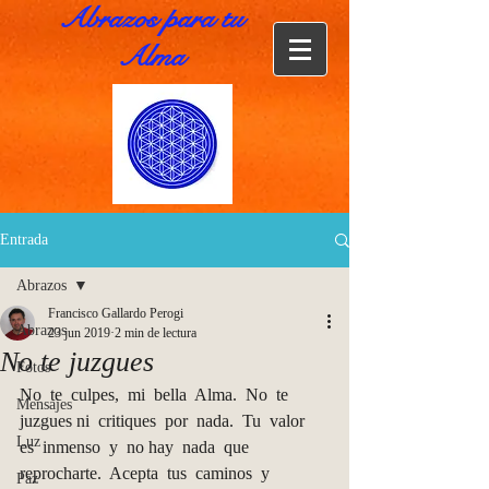
Abrazos para tu
Alma
Entrada
Abrazos
Francisco Gallardo Perogi
Abrazos
23 jun 2019
2 min de lectura
No te juzgues
Fotos
No  te  culpes,  mi  bella  Alma.  No  te  
Mensajes
juzgues ni  critiques  por  nada.  Tu  valor  
Luz
es  inmenso  y  no hay  nada  que  
reprocharte.  Acepta  tus  caminos  y 
Paz