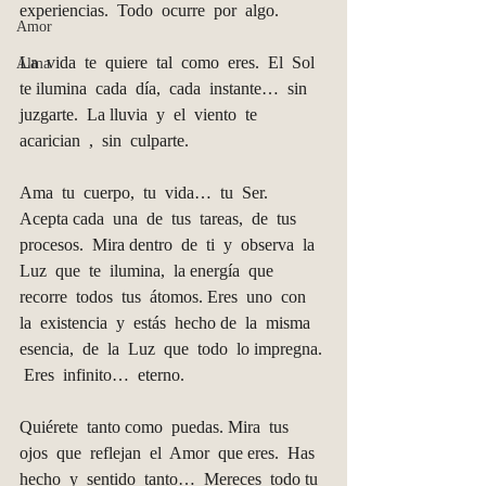
experiencias.  Todo  ocurre  por  algo.
Amor
La  vida  te  quiere  tal  como  eres.  El  Sol  
Alma
te ilumina  cada  día,  cada  instante…  sin  
juzgarte.  La lluvia  y  el  viento  te  
acarician  ,  sin  culparte.
Ama  tu  cuerpo,  tu  vida…  tu  Ser.  
Acepta cada  una  de  tus  tareas,  de  tus  
procesos.  Mira dentro  de  ti  y  observa  la  
Luz  que  te  ilumina,  la energía  que  
recorre  todos  tus  átomos. Eres  uno  con  
la  existencia  y  estás  hecho de  la  misma  
esencia,  de  la  Luz  que  todo  lo impregna. 
 Eres  infinito…  eterno.  
Quiérete  tanto como  puedas. Mira  tus  
ojos  que  reflejan  el  Amor  que eres.  Has  
hecho  y  sentido  tanto…  Mereces  todo tu  