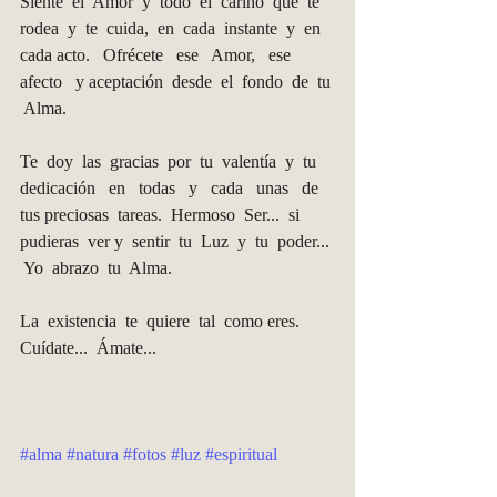
Siente  el  Amor  y  todo  el  cariño  que  te 
rodea  y  te  cuida,  en  cada  instante  y  en  
cada acto.   Ofrécete   ese   Amor,   ese   
afecto   y aceptación  desde  el  fondo  de  tu 
 Alma. 
Te  doy  las  gracias  por  tu  valentía  y  tu 
dedicación   en   todas   y   cada   unas   de   
tus preciosas  tareas.  Hermoso  Ser...  si  
pudieras  ver y  sentir  tu  Luz  y  tu  poder... 
 Yo  abrazo  tu  Alma. 
La  existencia  te  quiere  tal  como eres.  
Cuídate...  Ámate...
#alma
#natura
#fotos
#luz
#espiritual