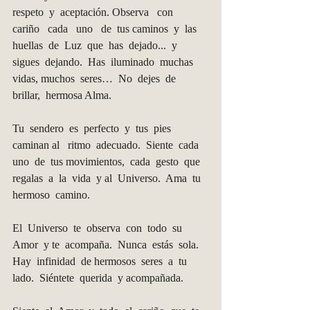
respeto  y  aceptación. Observa   con   
cariño   cada   uno   de  tus caminos  y  las  
huellas  de  Luz  que  has  dejado...  y 
sigues  dejando.  Has  iluminado  muchas  
vidas, muchos  seres…  No  dejes  de  
brillar,  hermosa Alma. 
Tu  sendero  es  perfecto  y  tus  pies  
caminan al   ritmo  adecuado.  Siente  cada  
uno  de  tus movimientos,  cada  gesto  que  
regalas  a  la  vida  y al  Universo.  Ama  tu  
hermoso  camino. 
El  Universo  te  observa  con  todo  su  
Amor  y te  acompaña.  Nunca  estás  sola.  
Hay  infinidad  de hermosos  seres  a  tu  
lado.  Siéntete  querida  y acompañada.