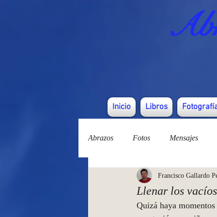
Abr
Inicio
Libros
Fotografí
Abrazos
Fotos
Mensajes
Francisco Gallardo P
Llenar los vacíos
Quizá haya momentos en