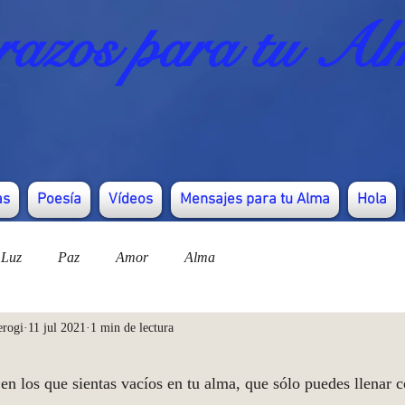
azos para tu Al
as
Poesía
Vídeos
Mensajes para tu Alma
Hola
Luz
Paz
Amor
Alma
erogi
11 jul 2021
1 min de lectura
 los que sientas vacíos en tu alma, que sólo puedes llenar co