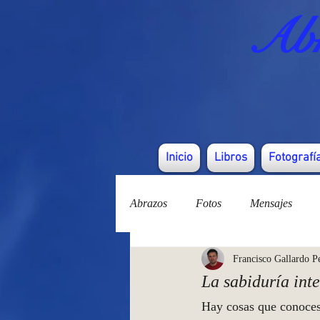
Abr
Inicio
Libros
Fotografí
Abrazos
Fotos
Mensajes
Francisco Gallardo P
La sabiduría inte
Hay cosas que conoces 