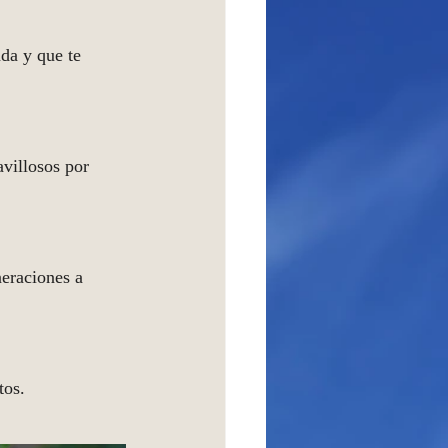
da y que te 
avillosos por 
neraciones a 
tos.