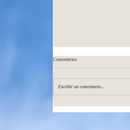
Comentarios
Escribir un comentario...
Luces del amanecer. Mi nuevo
libro