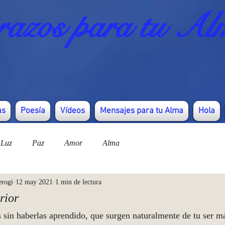
azos para tu Al
as
Poesía
Vídeos
Mensajes para tu Alma
Hola
Luz
Paz
Amor
Alma
erogi
12 may 2021
1 min de lectura
rior
sin haberlas aprendido, que surgen naturalmente de tu ser m