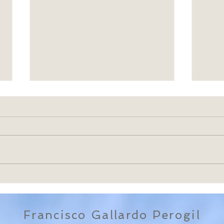
Gracias...
Felic
Francisco Gallardo Perogil