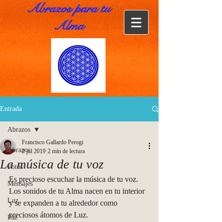
Abrazos para tu
Alma
Entrada
Abrazos
Francisco Gallardo Perogi
Abrazos
2 jul 2019
2 min de lectura
La música de tu voz
Fotos
Es precioso escuchar la música de tu voz. 
Mensajes
Los sonidos de tu Alma nacen en tu interior 
Luz
y se expanden a tu alrededor como 
preciosos átomos de Luz.
Paz