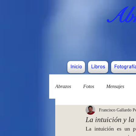
Abr
Inicio
Libros
Fotografí
Abrazos
Fotos
Mensajes
Francisco Gallardo P
La intuición y la
La  intuición  es  un  p