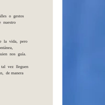
lles  o  gestos  
e  nuestro  
  la  vida,  pero 
ntánea,  
quien  nos  guía. 
tal  vez  lleguen 
ón,  de manera  