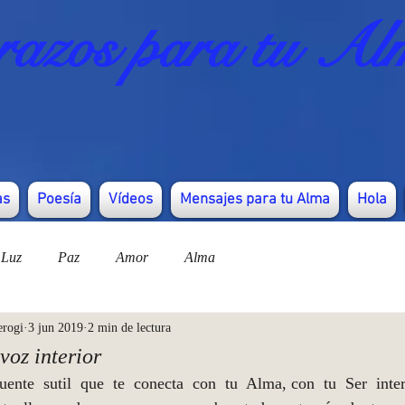
azos para tu Al
as
Poesía
Vídeos
Mensajes para tu Alma
Hola
Luz
Paz
Amor
Alma
erogi
3 jun 2019
2 min de lectura
 voz interior
uente  sutil  que  te  conecta  con  tu  Alma, con  tu  Ser  interi