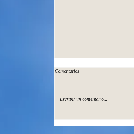
Comentarios
Escribir un comentario...
Luces del amanecer. Mi nuevo
libro