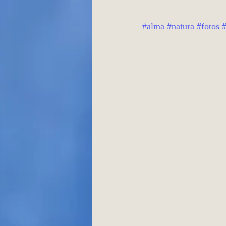
#alma
#natura
#fotos
#