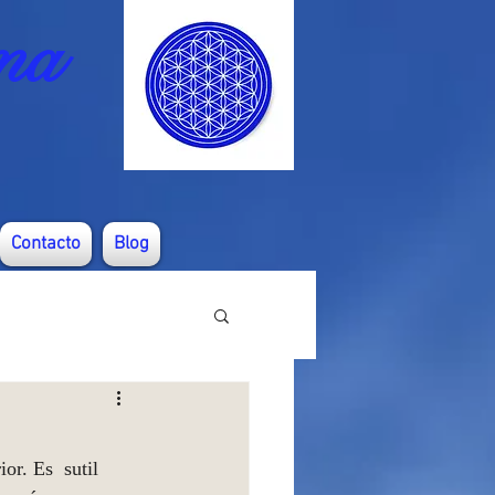
ma
Contacto
Blog
or. Es  sutil  