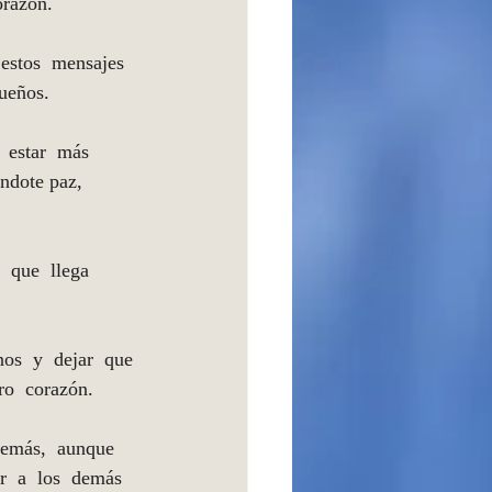
orazón.  
 estos  mensajes 
sueños. 
  estar  más  
ándote paz,  
  que  llega  
os  y  dejar  que 
tro  corazón.
demás,  aunque  
  a  los  demás  