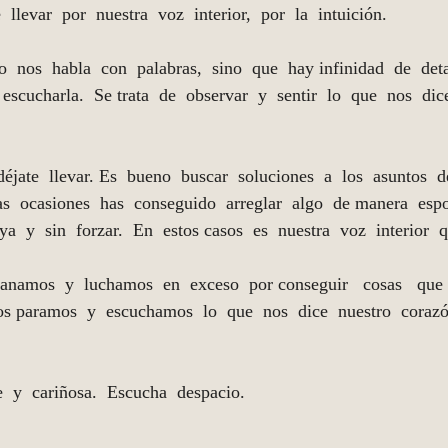
 llevar  por  nuestra  voz  interior,  por  la  intuición. 
  nos  habla  con  palabras,  sino  que  hay infinidad  de  deta
scucharla.  Se trata  de  observar  y  sentir  lo  que  nos  dic
éjate  llevar. Es  bueno  buscar  soluciones  a  los  asuntos  de
s  ocasiones  has  conseguido  arreglar  algo  de manera  espo
a  y  sin  forzar.  En  estos casos  es  nuestra  voz  interior  
anamos  y  luchamos  en  exceso  por conseguir   cosas   que  
nos paramos  y  escuchamos  lo  que  nos  dice  nuestro  coraz
e  y  cariñosa.  Escucha  despacio.