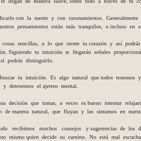
te  llegan  de  manera  suave, sobre  todo  a  través  de  tu  c
plicarlo con  la  mente  y  con  razonamientos.  Generalmente 
estros  pensamientos  están  más  tranquilos,  o incluso  en  
  cosas  sencillas,  a  lo  que  siente  tu corazón  y  así  podrás
ción. Siguiendo  tu  intuición  te  llegarán  señales  proporcion
Así  podrás  distinguirlo. 
buscar  tu  intuición.  Es  algo  natural  que todos  tenemos  y
  y  detenemos  el ajetreo  mental.
  decisión  que  tomar,  a  veces  es bueno  intentar  relajarn
en  de manera  natural,  que  fluyan  y  las  sintamos  en  nues
nudo   recibimos   muchos   consejos   y sugerencias  de  los  
 uno  mismo quien  decide  su  camino.  No  está  mal  escuchar