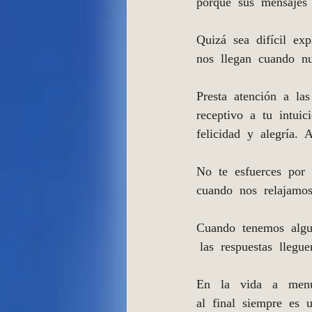
porque  sus  mensajes  
Quizá  sea  difícil  ex
nos  llegan  cuando  nu
Presta  atención  a  las
receptivo  a  tu  intui
felicidad  y  alegría.  
No  te  esfuerces  por  
cuando  nos  relajamos
Cuando  tenemos  alguna
 las  respuestas  llegu
En   la   vida   a   me
al  final  siempre  es 