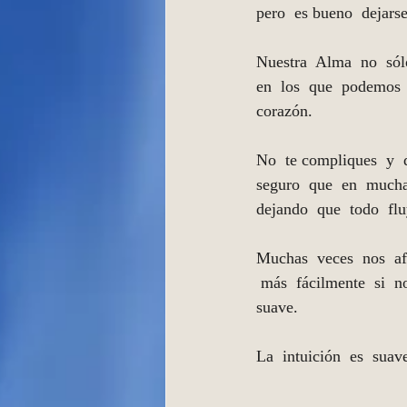
pero  es bueno  dejarse 
Nuestra  Alma  no  sólo
en  los  que  podemos  e
corazón.  
No  te compliques  y  d
seguro  que  en  mucha
dejando  que  todo  fluy
Muchas  veces  nos  af
 más  fácilmente  si  
suave. 
La  intuición  es  suav