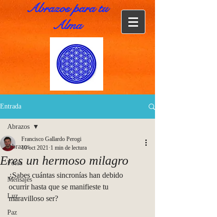
Abrazos para tu
Alma
Entrada
Abrazos
Francisco Gallardo Perogi
Abrazos
10 oct 2021
1 min de lectura
Eres un hermoso milagro
Fotos
¿Sabes cuántas sincronías han debido 
Mensajes
ocurrir hasta que se manifieste tu 
Luz
maravilloso ser?
Paz