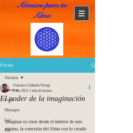
Abrazos para tu
Alma
Entrada
Abrazos
Francisco Gallardo Perogi
Abrazos
5 abr 2021
1 min de lectura
El poder de la imaginación
Fotos
Mensajes
Luz
Imaginar es crear desde el interior de uno 
mismo, la conexión del Alma con lo creado 
Paz