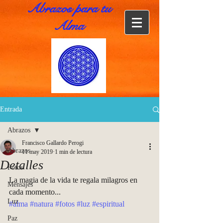
Abrazos para tu
Alma
Entrada
Abrazos
Francisco Gallardo Perogi
Abrazos
11 may 2019
1 min de lectura
Detalles
Fotos
La magia de la vida te regala milagros en 
Mensajes
cada momento...
Luz
#alma
#natura
#fotos
#luz
#espiritual
Paz