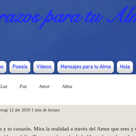
azos para tu Al
as
Poesía
Vídeos
Mensajes para tu Alma
Hola
Luz
Paz
Amor
Alma
erogi
12 abr 2019
1 min de lectura