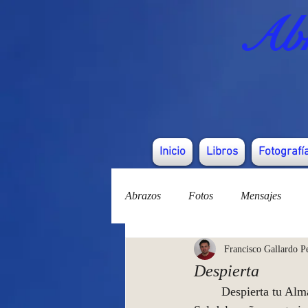
Abr
Inicio
Libros
Fotografí
Abrazos
Fotos
Mensajes
Francisco Gallardo P
Despierta
        Despierta tu Alma y tu corazón. Mira la realidad a través del Amor que eres y todo cambiará. 