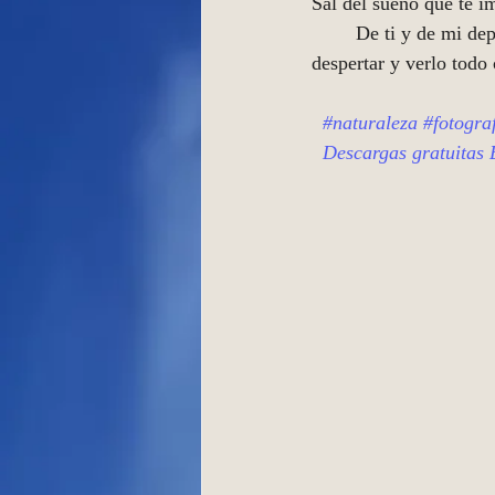
Sal del sueño que te im
  	De ti y de mi depende la vida y todo lo que sucede en ella. Es hermoso el camino que lleva a 
despertar y verlo todo
#naturaleza
#fotogra
Descargas gratuitas