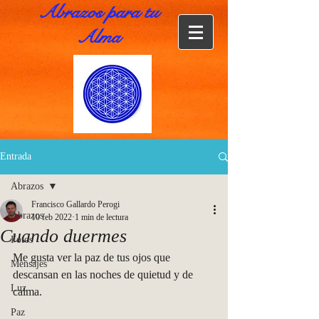
Abrazos para tu
Alma
Entrada
Abrazos
Francisco Gallardo Perogi
Abrazos
10 feb 2022
1 min de lectura
Cuando duermes
Fotos
Me gusta ver la paz de tus ojos que 
Mensajes
descansan en las noches de quietud y de 
Luz
calma.
Paz