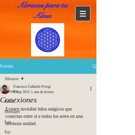
Abrazos para tu
Alma
Entrada
Abrazos
Francisco Gallardo Perogi
Abrazos
8 sept 2021
1 min de lectura
Conexiones
Fotos
Existen invisible hilos mágicos que 
Mensajes
conectan entre sí a todos los seres en una 
Luz
hermosa unidad. 
Paz