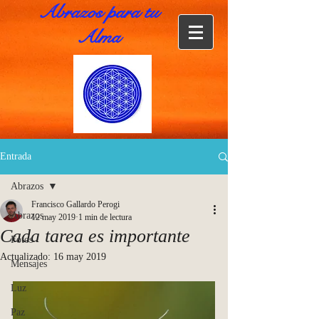
Abrazos para tu
Alma
Entrada
Abrazos
Francisco Gallardo Perogi
Abrazos
12 may 2019
1 min de lectura
Cada tarea es importante
Fotos
Actualizado:
16 may 2019
Mensajes
Luz
Paz