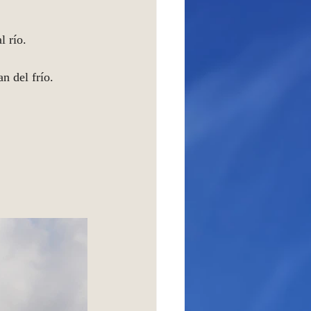
l río.
n del frío. 