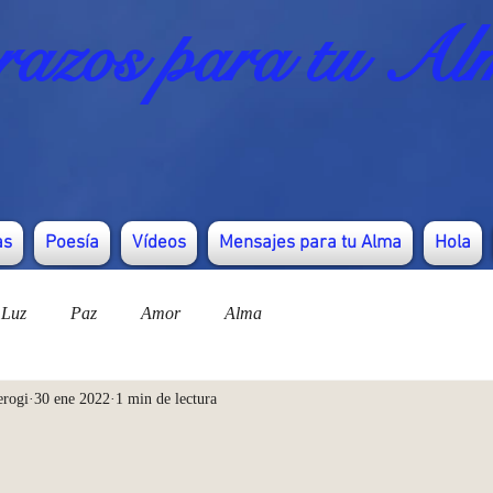
azos para tu Al
as
Poesía
Vídeos
Mensajes para tu Alma
Hola
Luz
Paz
Amor
Alma
erogi
30 ene 2022
1 min de lectura