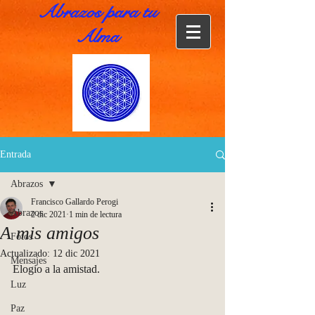
Abrazos para tu
Alma
Entrada
Abrazos
Francisco Gallardo Perogi
Abrazos
2 dic 2021
1 min de lectura
A mis amigos
Fotos
Actualizado:
12 dic 2021
Mensajes
Elogio a la amistad. 
Luz
Paz