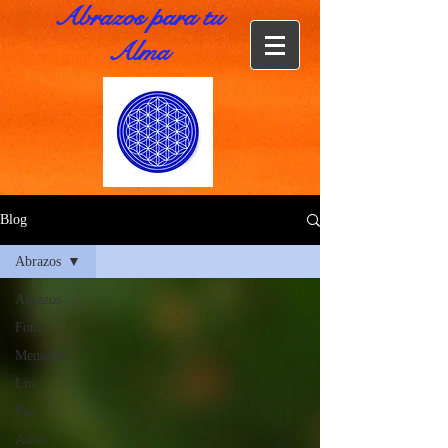
Abrazos para tu
Alma
Blog
Abrazos
Abrazos
Fotos
Mensajes
Luz
Paz
Amor